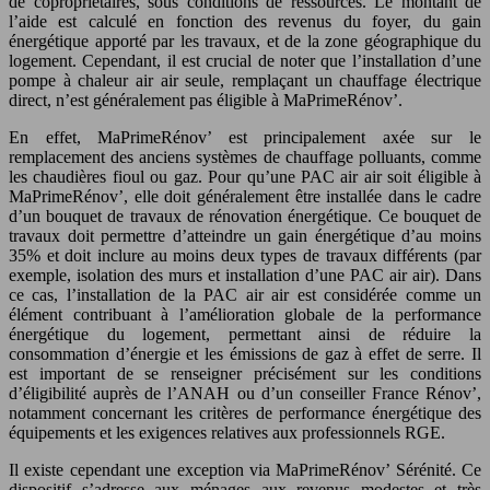
de copropriétaires, sous conditions de ressources. Le montant de
l’aide est calculé en fonction des revenus du foyer, du gain
énergétique apporté par les travaux, et de la zone géographique du
logement. Cependant, il est crucial de noter que l’installation d’une
pompe à chaleur air air seule, remplaçant un chauffage électrique
direct, n’est généralement pas éligible à MaPrimeRénov’.
En effet, MaPrimeRénov’ est principalement axée sur le
remplacement des anciens systèmes de chauffage polluants, comme
les chaudières fioul ou gaz. Pour qu’une PAC air air soit éligible à
MaPrimeRénov’, elle doit généralement être installée dans le cadre
d’un bouquet de travaux de rénovation énergétique. Ce bouquet de
travaux doit permettre d’atteindre un gain énergétique d’au moins
35% et doit inclure au moins deux types de travaux différents (par
exemple, isolation des murs et installation d’une PAC air air). Dans
ce cas, l’installation de la PAC air air est considérée comme un
élément contribuant à l’amélioration globale de la performance
énergétique du logement, permettant ainsi de réduire la
consommation d’énergie et les émissions de gaz à effet de serre. Il
est important de se renseigner précisément sur les conditions
d’éligibilité auprès de l’ANAH ou d’un conseiller France Rénov’,
notamment concernant les critères de performance énergétique des
équipements et les exigences relatives aux professionnels RGE.
Il existe cependant une exception via MaPrimeRénov’ Sérénité. Ce
dispositif s’adresse aux ménages aux revenus modestes et très