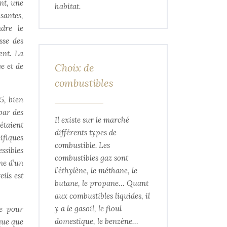
nt, une
habitat.
santes,
dre le
sse des
ent. La
e et de
Choix de
combustibles
5, bien
par des
Il existe sur le marché
étaient
différents types de
ifiques
combustible. Les
ssibles
combustibles gaz sont
ne d’un
l’éthylène, le méthane, le
ils est
butane, le propane… Quant
aux combustibles liquides, il
y a le gasoil, le fioul
ue pour
domestique, le benzène…
que que