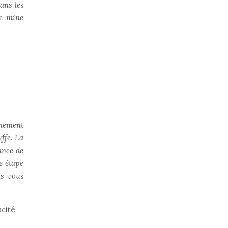
ans les
ne mine
nnement
ffe. La
ance de
e étape
ts vous
acité