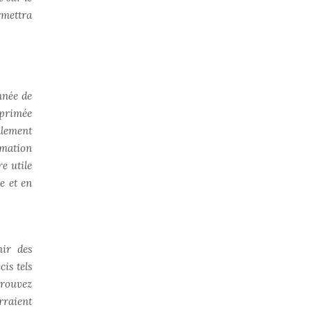
rmettra
nnée de
xprimée
alement
rmation
e utile
e et en
nir des
is tels
trouvez
rraient