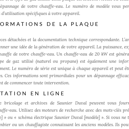
le dépannage de votre chauffe-eau. Le numéro de modèle vous pe
’utilisation spécifiques à votre appareil.
FORMATIONS DE LA PLAQUE
èces détachées et la documentation technique correspondante. L’a
nner une idée de la génération de votre appareil. La puissance, e
 chauffe de votre chauffe-eau. Un chauffe-eau de 20 kW est génér
pe de gaz utilisé (naturel ou propane) est également une info
ment. Le numéro de série est unique à chaque appareil et peut êtr
es. Ces informations sont primordiales pour un dépannage efficac
ant de commencer toute intervention.
TATION EN LIGNE
e bricolage et archives de Saunier Duval peuvent vous four
ffe-eau. Utilisez des moteurs de recherche avec des mots-clés préc
e] » ou « schéma électrique Saunier Duval [modèle] ». Si vous ne 
mbier ou un chauffagiste connaissant les anciens modèles. Ils pou