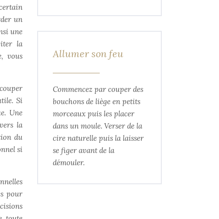
certain
rder un
nsi une
iter la
Allumer son feu
e, vous
 couper
Commencez par couper des
ile. Si
bouchons de liège en petits
ue. Une
morceaux puis les placer
vers la
dans un moule. Verser de la
tion du
cire naturelle puis la laisser
nnel si
se figer avant de la
démouler.
nnelles
és pour
cisions
e toute