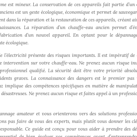
lème est mineur. La conservation de ces appareils fait partie d’un 
anciens est un geste écologique, économique et permet de sauvega
nt dans la réparation et la restauration de ces appareils, créant ai
issances. La réparation d’un chauffe-eau ancien permet d’év
 fabrication d’un nouvel appareil. En optant pour le dépannag
te écologique.
 l’électricité présente des risques importants. Il est impératif de
ute intervention sur votre chauffe-eau. Ne prenez aucun risque inut
rofessionnel qualifié. La sécurité doit être votre priorité absol
dents graves. La connaissance des dangers est le premier pas 
az implique des compétences spécifiques en matière de manipula
 désastreuses. Ne prenez aucun risque et faites appel à un professio
pannage amateur et vous orienterons vers des solutions professio
ons pas faire de vous des experts, mais plutôt vous donner les cl
esponsable. Ce guide est conçu pour vous aider à prendre des dé
 essentiel de bien évaluer vos compétences avant d’entreprendr