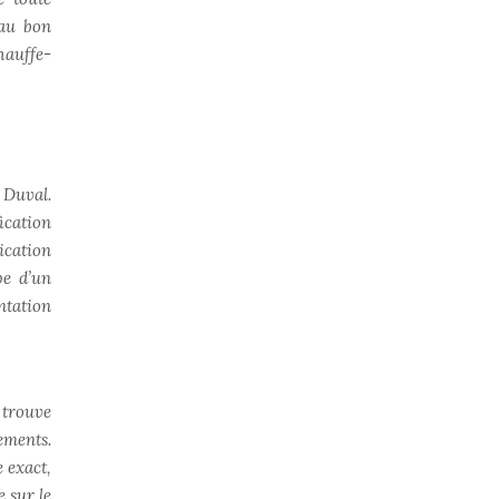
 au bon
hauffe-
 Duval.
ication
ication
pe d’un
ntation
 trouve
ements.
 exact,
e sur le