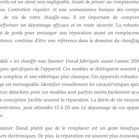
ppareils est un atout non négligeable. Avant de penser au remplaceme
use. L’entretien régulier, et une connaissance basique des compo
e de vie de votre chauffe-eau. Il est important de compren
ffectuer un dépannage efficace et en toute sécurité. La robuste
t de poids pour envisager une réparation avant un remplacem
stence, continue d’être une référence dans le domaine du chauffag
le » les chauffe-eau Saunier Duval fabriqués avant l’année 200
iques spécifiques de l’appareil. Ces modèles se distinguent souvent 
complexe et une esthétique plus classique. Ces appareils robustes 
 est envisageable. Identifier visuellement les caractéristiques spéc
ièces détachées pour ces modèles sont parfois moins facilement acce
de conception facilite souvent la réparation. La durée de vie moyen
ntretenu, peut atteindre 15 à 20 ans. Le dépannage de ces appare
e.
unier Duval plutôt que de le remplacer est un geste bénéfiq
hets électroniques. De plus, la réparation est souvent plus économi