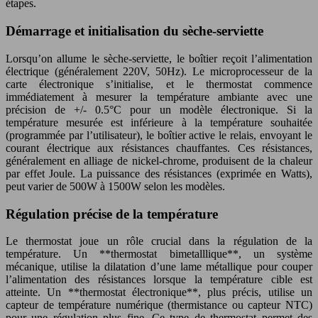
étapes.
Démarrage et initialisation du sèche-serviette
Lorsqu’on allume le sèche-serviette, le boîtier reçoit l’alimentation
électrique (généralement 220V, 50Hz). Le microprocesseur de la
carte électronique s’initialise, et le thermostat commence
immédiatement à mesurer la température ambiante avec une
précision de +/- 0.5°C pour un modèle électronique. Si la
température mesurée est inférieure à la température souhaitée
(programmée par l’utilisateur), le boîtier active le relais, envoyant le
courant électrique aux résistances chauffantes. Ces résistances,
généralement en alliage de nickel-chrome, produisent de la chaleur
par effet Joule. La puissance des résistances (exprimée en Watts),
peut varier de 500W à 1500W selon les modèles.
Régulation précise de la température
Le thermostat joue un rôle crucial dans la régulation de la
température. Un **thermostat bimetalllique**, un système
mécanique, utilise la dilatation d’une lame métallique pour couper
l’alimentation des résistances lorsque la température cible est
atteinte. Un **thermostat électronique**, plus précis, utilise un
capteur de température numérique (thermistance ou capteur NTC)
pour une régulation plus fine. Ce type de thermostat permet des