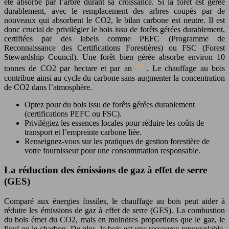
été absorbé par l’arbre durant sa croissance. Si la forêt est gérée
durablement, avec le remplacement des arbres coupés par de
nouveaux qui absorbent le CO2, le bilan carbone est neutre. Il est
donc crucial de privilégier le bois issu de forêts gérées durablement,
certifiées par des labels comme PEFC (Programme de
Reconnaissance des Certifications Forestières) ou FSC (Forest
Stewardship Council). Une forêt bien gérée absorbe environ 10
[6]
tonnes de CO2 par hectare et par an
. Le chauffage au bois
contribue ainsi au cycle du carbone sans augmenter la concentration
de CO2 dans l’atmosphère.
Optez pour du bois issu de forêts gérées durablement
(certifications PEFC ou FSC).
Privilégiez les essences locales pour réduire les coûts de
transport et l’empreinte carbone liée.
Renseignez-vous sur les pratiques de gestion forestière de
votre fournisseur pour une consommation responsable.
La réduction des émissions de gaz à effet de serre
(GES)
Comparé aux énergies fossiles, le chauffage au bois peut aider à
réduire les émissions de gaz à effet de serre (GES). La combustion
du bois émet du CO2, mais en moindres proportions que le gaz, le
fioul ou le charbon. De plus, le bois est une ressource renouvelable,