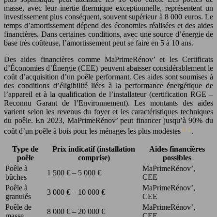
masse, avec leur inertie thermique exceptionnelle, représentent un
investissement plus conséquent, souvent supérieur à 8 000 euros. Le
temps d’amortissement dépend des économies réalisées et des aides
financières. Dans certaines conditions, avec une source d’énergie de
base très coûteuse, l’amortissement peut se faire en 5 à 10 ans.
Des aides financières comme MaPrimeRénov’ et les Certificats
d’Économies d’Énergie (CEE) peuvent abaisser considérablement le
coût d’acquisition d’un poêle performant. Ces aides sont soumises à
des conditions d’éligibilité liées à la performance énergétique de
l’appareil et à la qualification de l’installateur (certification RGE –
Reconnu Garant de l’Environnement). Les montants des aides
varient selon les revenus du foyer et les caractéristiques techniques
du poêle. En 2023, MaPrimeRénov’ peut financer jusqu’à 90% du
[4]
coût d’un poêle à bois pour les ménages les plus modestes
.
Type de
Prix indicatif (installation
Aides financières
poêle
comprise)
possibles
Poêle à
MaPrimeRénov’,
1 500 € – 5 000 €
bûches
CEE
Poêle à
MaPrimeRénov’,
3 000 € – 10 000 €
granulés
CEE
Poêle de
MaPrimeRénov’,
8 000 € – 20 000 €
masse
CEE