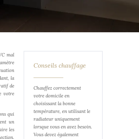
PVC mal
iamètre
Conseils chauffage
cuation
ant, la
atif de
Chauffez correctement
e votre
votre domicile en
choisissant la bonne
température, en utilisant le
ons qui
radiateur uniquement
ment un
lorsque vous en avez besoin.
aire les
Vous devez également
ection,