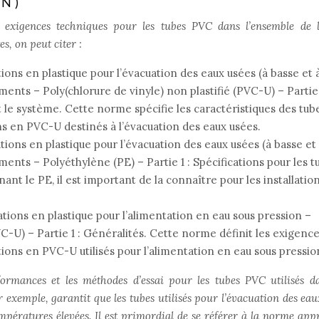
N)
exigences techniques pour les tubes PVC dans l’ensemble de 
s, on peut citer :
ions en plastique pour l’évacuation des eaux usées (à basse et 
ments – Poly(chlorure de vinyle) non plastifié (PVC-U) – Partie 
t le système. Cette norme spécifie les caractéristiques des tub
ns en PVC-U destinés à l’évacuation des eaux usées.
ions en plastique pour l’évacuation des eaux usées (à basse et
ments – Polyéthylène (PE) – Partie 1 : Spécifications pour les t
nt le PE, il est important de la connaître pour les installatio
tions en plastique pour l’alimentation en eau sous pression –
VC-U) – Partie 1 : Généralités. Cette norme définit les exigenc
ions en PVC-U utilisés pour l’alimentation en eau sous pressio
formances et les méthodes d’essai pour les tubes PVC utilisés d
 exemple, garantit que les tubes utilisés pour l’évacuation des eau
mpératures élevées. Il est primordial de se référer à la norme app