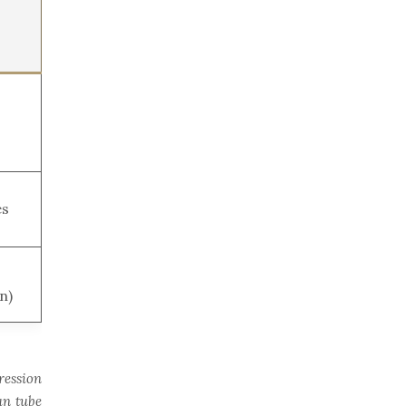
es
n)
ression
un tube