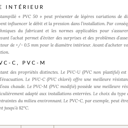
E INTÉRIEUR
tampillé « PVC 50 » peut présenter de légères variations de d
nt influencer le débit et la pression dans l’installation. Par conséq
techniques du fabricant et les normes applicables pour s’assure
avant l’achat permet d’éviter des surprises et des problèmes d’ass
 autour de +/- 0.5 mm pour le diamètre intérieur. Avant d’acheter vo
tion.
PVC-C, PVC-M
tant des propriétés distinctes. Le PVC-U (PVC non plastifié) est 
d’évacuation. Le PVC-C (PVC chloré) offre une meilleure résistan
s d’eau chaude. Le PVC-M (PVC modifié) possède une meilleure rés
rticulièrement adapté aux installations enterrées. Le choix du type
contraintes du milieu environnant. Le PVC-C, par exemple, peut être 
nt jusqu’à 82°C.