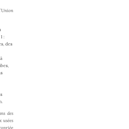
l’Union
à
1 :
es, des
 à
ubes,
ns
es
n.
ans des
x usées
ropriée