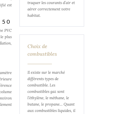
traquer les courants d’air et
ifié est
aérer correctement votre
habitat.
 50
ube PVC
le plus
llation,
Choix de
combustibles
Il existe sur le marché
iamètre
différents types de
érieure
combustible. Les
férence
combustibles gaz sont
 volume
l’éthylène, le méthane, le
environ
butane, le propane… Quant
ulement
aux combustibles liquides, il