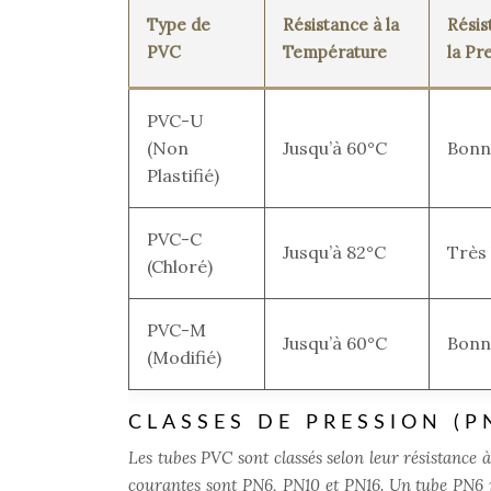
Type de
Résistance à la
Résis
PVC
Température
la Pr
PVC-U
(Non
Jusqu’à 60°C
Bonn
Plastifié)
PVC-C
Jusqu’à 82°C
Très
(Chloré)
PVC-M
Jusqu’à 60°C
Bonn
(Modifié)
CLASSES DE PRESSION (P
Les tubes PVC sont classés selon leur résistance 
courantes sont PN6, PN10 et PN16. Un tube PN6 p