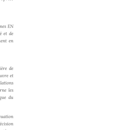
rmes EN
é et de
ment en
ière de
uvre et
lations
rne les
ique du
cuation
écision