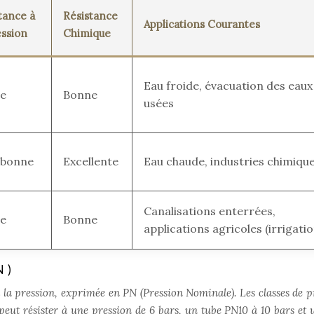
tance à
Résistance
Applications Courantes
ession
Chimique
Eau froide, évacuation des eaux
e
Bonne
usées
 bonne
Excellente
Eau chaude, industries chimiqu
Canalisations enterrées,
e
Bonne
applications agricoles (irrigatio
N)
à la pression, exprimée en PN (Pression Nominale). Les classes de p
eut résister à une pression de 6 bars, un tube PN10 à 10 bars et 