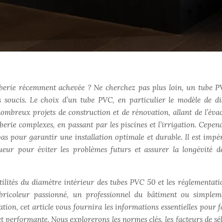
mberie récemment achevée ? Ne cherchez pas plus loin, un tube 
 soucis. Le choix d’un tube PVC, en particulier le modèle de d
nombreux projets de construction et de rénovation, allant de l’éva
erie complexes, en passant par les piscines et l’irrigation. Cepend
as pour garantir une installation optimale et durable. Il est impér
eur pour éviter les problèmes futurs et assurer la longévité d
tilités du diamètre intérieur des tubes PVC 50 et les réglementati
n bricoleur passionné, un professionnel du bâtiment ou simple
ation, cet article vous fournira les informations essentielles pour f
t performante. Nous explorerons les normes clés, les facteurs de sél