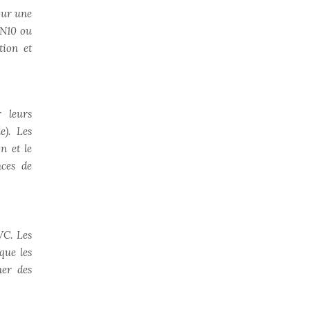
our une
PN10 ou
tion et
 leurs
e). Les
n et le
nces de
VC. Les
que les
ner des